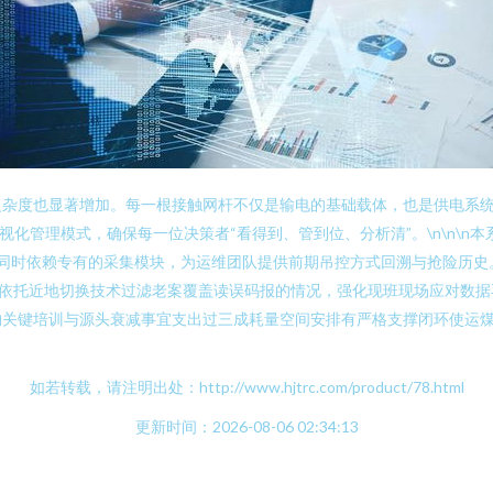
复杂度也显著增加。每一根接触网杆不仅是输电的基础载体，也是供电系
视化管理模式，确保每一位决策者“看得到、管到位、分析清”。\n\n\
”；同时依赖专有的采集模块，为运维团队提供前期吊控方式回溯与抢险历
构依托近地切换技术过滤老案覆盖读误码报的情况，强化现班现场应对数据
约关键培训与源头衰减事宜支出过三成耗量空间安排有严格支撑闭环使运煤
如若转载，请注明出处：http://www.hjtrc.com/product/78.html
更新时间：2026-08-06 02:34:13