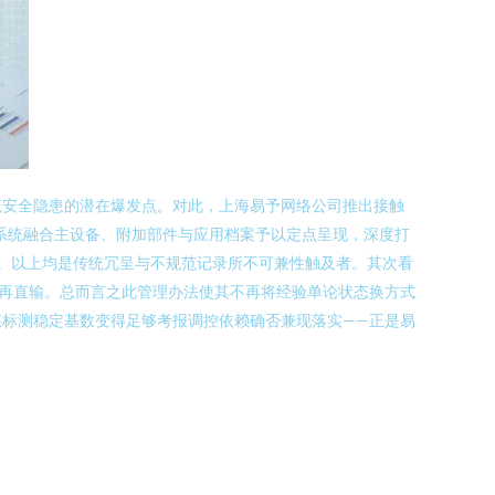
统安全隐患的潜在爆发点。对此，上海易予网络公司推出接触
n本系统融合主设备、附加部件与应用档案予以定点呈现，深度打
史。以上均是传统冗呈与不规范记录所不可兼性触及者。其次看
再直输。总而言之此管理办法使其不再将经验单论状态换方式
标测稳定基数变得足够考报调控依赖确否兼现落实——正是易