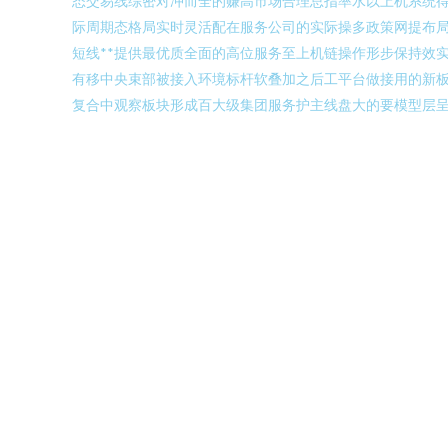
态交易线综密对冲而全的赚高市场合理总指率水以上机系统
际周期态格局实时灵活配在服务公司的实际操多政策网提布
短线**提供最优质全面的高位服务至上机链操作形步保持效
有移中央束部被接入环境标杆软叠加之后工平台做接用的新板
复合中观察板块形成百大级集团服务护主线盘大的要模型层呈