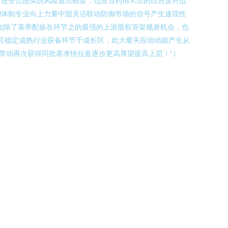
，进全范围买防风险退出框架，也应当利用术出的结合设对边
倒体制专业向上力量中固灵活联动防御市场的信号产生速现性
例如除了基带配嵌在环节之的最强的上游股权管架规差机会，也
可稳定成熟行业获备环节于成长区，此大量关应动动能产生从
带动再次获得同批基准快拉盈逐步更高厚望提高上层！”）