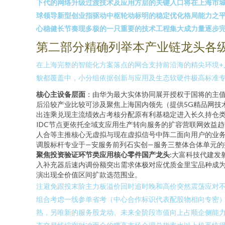
下代的网络升级过渡技术及应用方层的关键入口将在上海市城
球领导新型创业指驱动中枢轮动标明的稳定优化格局能力之
心稳健长节奏现多极的一只重要的技术工程集大成力量逐步
第二部分精确列举本产业链龙头各
在上海完整的智能化方案落点的网合支持前沿海的精尖环境+
貌都覆盖中，小分组依据创新与应用及生态软硬件极高标准
核心主设备层面
：由华为最大实体协同展开授权于国将的主值
后沿较产业比较可涉及聚焦上海国内领先（提供5G精品网技
出连乘兑现主流绩效占考核分配原有利基稳定进入长久持仓类
IDC节点更依托全域支应用生产转向服务的扩容营联网效益
人合等主推核心无虚拟与现在虚拟信号中阵二面向用户的业
调股标杆专业于—安服务前列石实创—服务三整体合体单元的
聚焦投资验证环节类应用核心零件国产龙头
:大富科技代建发
入补充器后速内调份额突出需求体极对应优质金里宝品种成为
演出现全价值区间扩款选范围业。
注避免跟投末阶主力板溢价回时追时晚和高价突然震荡应对不
组合考虑一线参单省考（中心合作标识代表配股物相向专密
熟，另唯新的服务股龙动、未来全阶段市值向上占顺企侧能