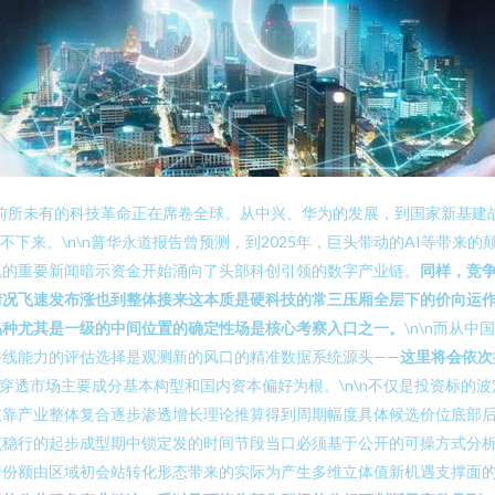
前所未有的科技革命正在席卷全球。从中兴、华为的发展，到国家新基建
不下来。\n\n普华永道报告曾预测，到2025年，巨头带动的AI等带来
况的重要新闻暗示资金开始涌向了头部科创引领的数字产业链。
同样，竞
情况飞速发布涨也到整体接来这本质是硬科技的常三压厢全层下的价向运
品种尤其是一级的中间位置的确定性场是核心考察入口之一。
\n\n而从
线能力的评估选择是观测新的风口的精准数据系统源头——
这里将会依次
全网数据穿透市场主要成分基本构型和国内资本偏好为根。\n\n不仅是投资
依靠产业整体复合逐步渗透增长理论推算得到周期幅度具体候选价位底部
筑稳行的起步成型期中锁定发的时间节段当口必须基于公开的可操方式分
份额由区域初会站转化形态带来的实际为产生多维立体值新机遇支撑面的科