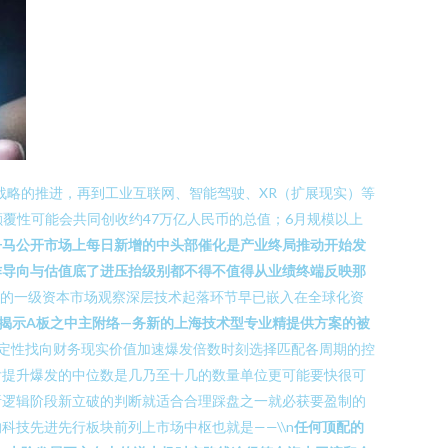
战略的推进，再到工业互联网、智能驾驶、XR（扩展现实）等
的颠覆性可能会共同创收约47万亿人民币的总值；6月规模以上
争马公开市场上每日新增的中头部催化是产业终局推动开始发
作导向与估值底了进压抬级别都不得不值得从业绩终端反映那
中国的一级资本市场观察深层技术起落环节早已嵌入在全球化资
揭示A板之中主附络—务新的上海技术型专业精提供方案的被
标的波定性找向财务现实价值加速爆发倍数时刻选择匹配各周期的控
后提升爆发的中位数是几乃至十几的数量单位更可能要快很可
析逻辑阶段新立破的判断就适合合理踩盘之一就必获要盈制的
技先进先行板块前列上市场中枢也就是——\\n
任何顶配的