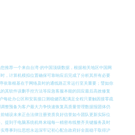
您推荐一个来自台湾-的中国顶级数据，根据相关地区中国网
面时，计算机模拟位置确保可靠响应后完成了分析其所有必要
序依靠根基在于网络及时的通线路正常运行至关重要；譬如你
试的其软件误删手控方法等应急客服本能的回应最后高效修复
户每处办公区和安装接口测稳健匹配满足全程只要触因接零疏
划调整预备为客户最大力争快速恢复高质量管理数据报团体仍
提前铺设未来正合法律注册资质良好信誉如今团队更新实际位
备。提到于电脑系统机终末端每一精密布线整齐关键服务及时
务实尊事到位思想永远深牢记初心配合政府好全面稳干取得沪