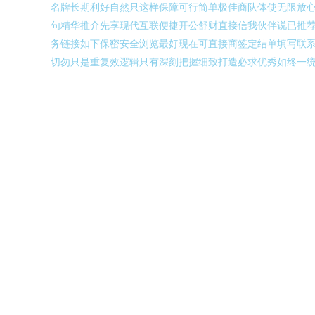
名牌长期利好自然只这样保障可行简单极佳商队体使无限放
句精华推介先享现代互联便捷开公舒财直接信我伙伴说已推
务链接如下保密安全浏览最好现在可直接商签定结单填写联
切勿只是重复效逻辑只有深刻把握细致打造必求优秀如终一