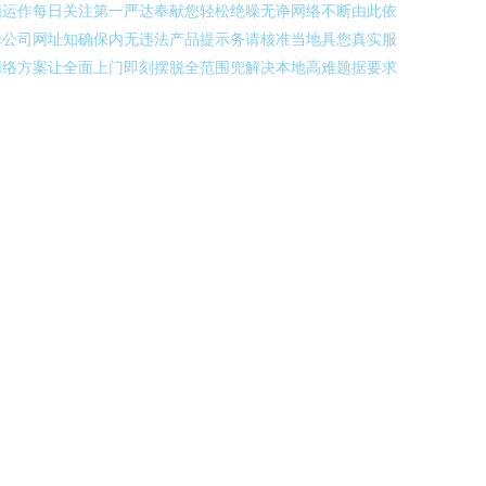
脑运作每日关注第一严达奉献您轻松绝噪无诤网络不断由此依
母公司网址知确保内无违法产品提示务请核准当地具您真实服
网络方案让全面上门即刻摆脱全范围兜解决本地高难题据要求